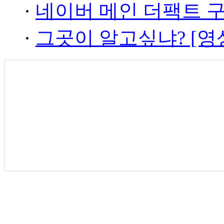
·
네이버 메인 더팩트 
·
그곳이 알고싶냐? [영