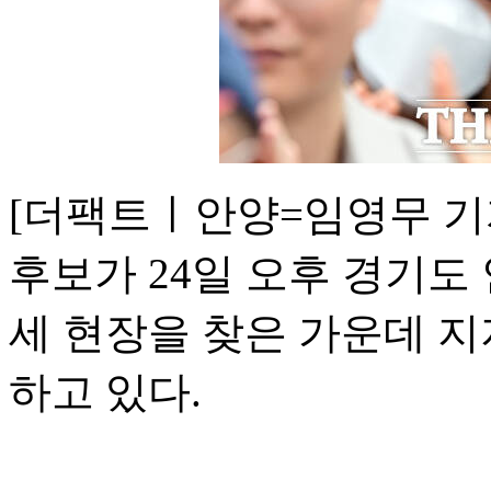
[더팩트ㅣ안양=임영무 기
후보가 24일 오후 경기도
세 현장을 찾은 가운데 
하고 있다.