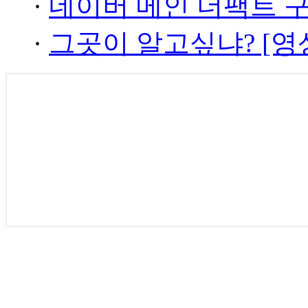
·
네이버 메인 더팩트 
·
그곳이 알고싶냐? [영