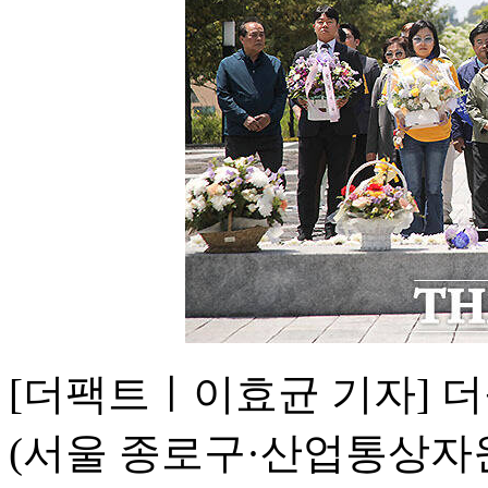
[더팩트ㅣ이효균 기자] 
(서울 종로구·산업통상자