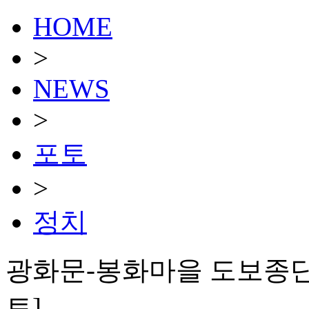
HOME
>
NEWS
>
포토
>
정치
광화문-봉화마을 도보종단
토]