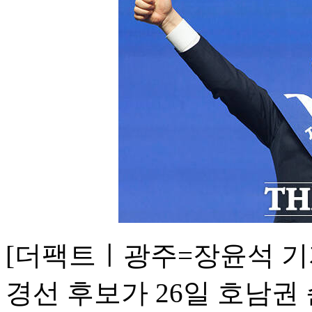
[더팩트ㅣ광주=장윤석 기
경선 후보가 26일 호남권 