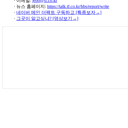
· 이메일:
jebo@tf.co.kr
· 뉴스 홈페이지:
https://talk.tf.co.kr/bbs/report/write
·
네이버 메인 더팩트 구독하고 [특종보자→]
·
그곳이 알고싶냐? [영상보기→]