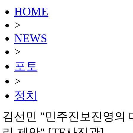
HOME
>
NEWS
>
포토
>
정치
김선민 "민주진보진영의 
리 제안" [TF사진관]