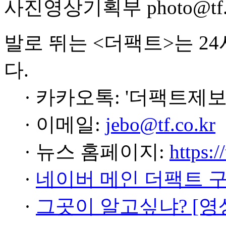
사진영상기획부 photo@tf.c
발로 뛰는 <더팩트>는 2
다.
· 카카오톡: '더팩트제보
· 이메일:
jebo@tf.co.kr
· 뉴스 홈페이지:
https:/
·
네이버 메인 더팩트 
·
그곳이 알고싶냐? [영