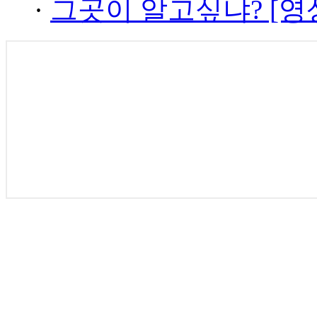
·
그곳이 알고싶냐? [영