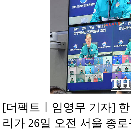
[더팩트ㅣ임영무 기자] 
리가 26일 오전 서울 종