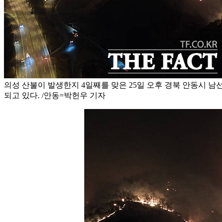
의성 산불이 발생한지 4일째를 맞은 25일 오후 경북 안동시 남
되고 있다. /안동=박헌우 기자