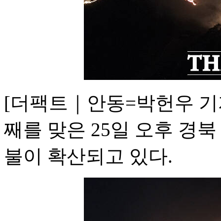
[더팩트｜안동=박헌우 기자
째를 맞은 25일 오후 경
불이 확산되고 있다.