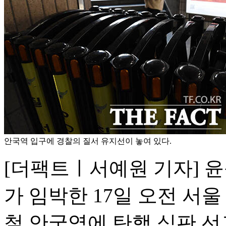
안국역 입구에 경찰의 질서 유지선이 놓여 있다.
[더팩트ㅣ서예원 기자] 
가 임박한 17일 오전 서
철 안국역에 탄핵 심판 선