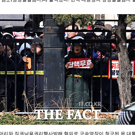
두머리와 직권남용권리행사방해 혐의로 구속영장이 청구된 윤 대통