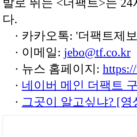
발로 뛰는 <더팩트>는 2
다.
· 카카오톡: '더팩트제보
· 이메일:
jebo@tf.co.kr
· 뉴스 홈페이지:
https:/
·
네이버 메인 더팩트 
·
그곳이 알고싶냐? [영