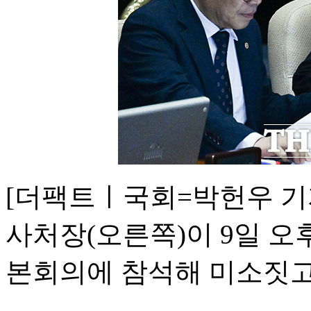
[더팩트ㅣ국회=박헌우 기
사처장(오른쪽)이 9일 오
본회의에 참석해 미소짓고