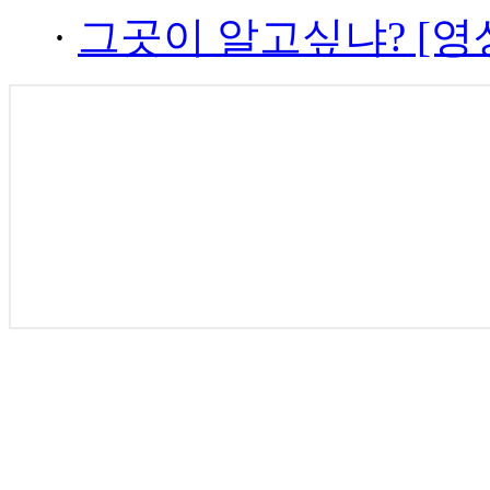
·
그곳이 알고싶냐? [영