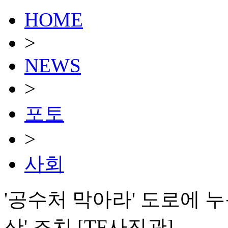
HOME
>
NEWS
>
포토
>
사회
'공수처 막아라' 도로에 
산' 조치 [TF사진관]