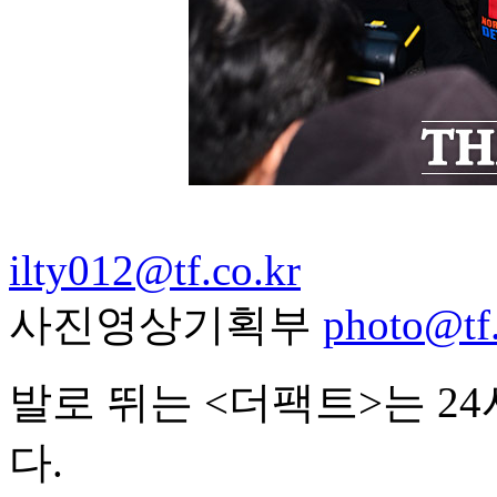
ilty012@tf.co.kr
사진영상기획부
photo@tf.
발로 뛰는 <더팩트>는 2
다.