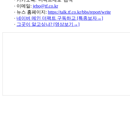
· 이메일:
jebo@tf.co.kr
· 뉴스 홈페이지:
https://talk.tf.co.kr/bbs/report/write
·
네이버 메인 더팩트 구독하고 [특종보자→]
·
그곳이 알고싶냐? [영상보기→]