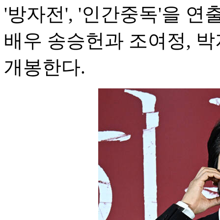
'방자전', '인간중독'을 
배우 송승헌과 조여정, 박
개봉한다.