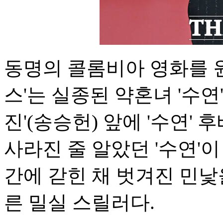
동명의 콜롬비아 영화를 
스'는 실종된 약혼녀 '수연
진'(송승헌) 앞에 '수연' 
사라진 줄 알았던 '수연'
간에 갇힌 채 벗겨진 민낯
른 밀실 스릴러다.