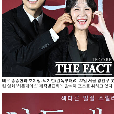
배우 송승헌과 조여정, 박지현(왼쪽부터)이 22일 서울 광진구
린 영화 '히든페이스' 제작발표회에 참석해 포즈를 취하고 있다.