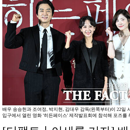
배우 송승헌과 조여정, 박지현, 김대우 감독(왼쪽부터)이 22일
입구에서 열린 영화 '히든페이스' 제작발표회에 참석해 포즈를 