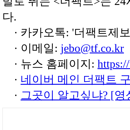
발로 뛰는 <더팩트>는 2
다.
· 카카오톡: '더팩트제보
· 이메일:
jebo@tf.co.kr
· 뉴스 홈페이지:
https:/
·
네이버 메인 더팩트 
·
그곳이 알고싶냐? [영