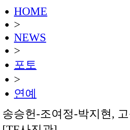
HOME
>
NEWS
>
포토
>
연예
송승헌-조여정-박지현, 고
[TF사진관]