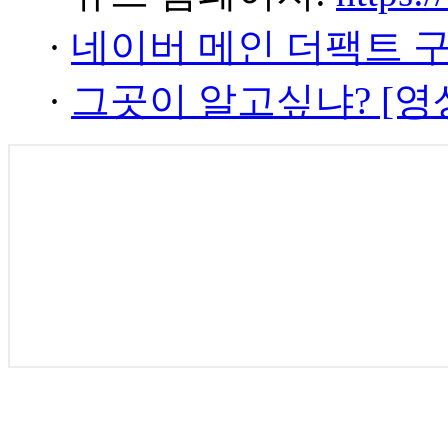
·
네이버 메인 더팩트 
·
그곳이 알고싶냐? [영