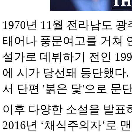
1970년 11월 전라남도
태어나 풍문여고를 거쳐 
설가로 데뷔하기 전인 199
에 시가 당선돼 등단했다
서 단편 '붉은 닻'으로 문
이후 다양한 소설을 발표
2016년 ‘채식주의자’로