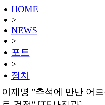
HOME
>
NEWS
>
포토
>
정치
이재명 "추석에 만난 어르
로 걱정" [TF사진관]