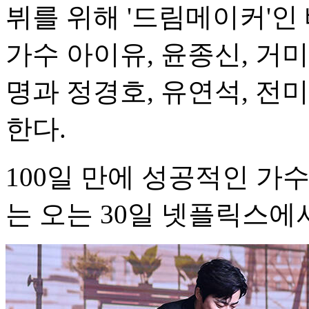
뷔를 위해 '드림메이커'인
가수 아이유, 윤종신, 거미
명과 정경호, 유연석, 전미
한다.
100일 만에 성공적인 가
는 오는 30일 넷플릭스에