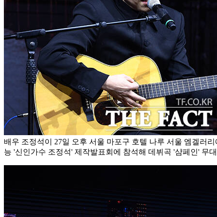
배우 조정석이 27일 오후 서울 마포구 호텔 나루 서울 엠겔러리
능 '신인가수 조정석' 제작발표회에 참석해 데뷔곡 '샴페인' 무대