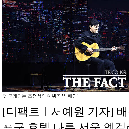
첫 공개되는 조정석의 데뷔곡 '샴페인'
[더팩트ㅣ서예원 기자] 배
포구 호텔 나루 서울 엠