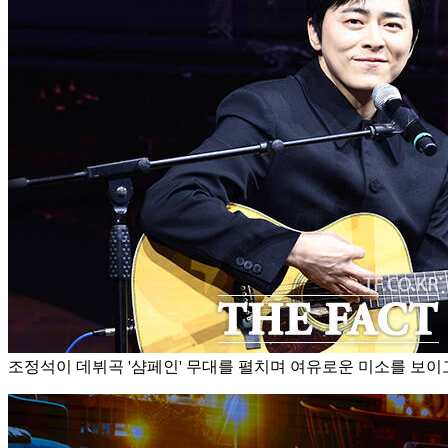
조정석이 데뷔곡 '샴페인' 무대를 펼치며 여유로운 미소를 보이고