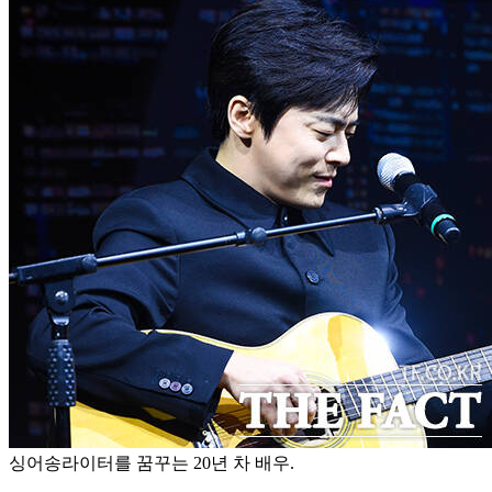
싱어송라이터를 꿈꾸는 20년 차 배우.