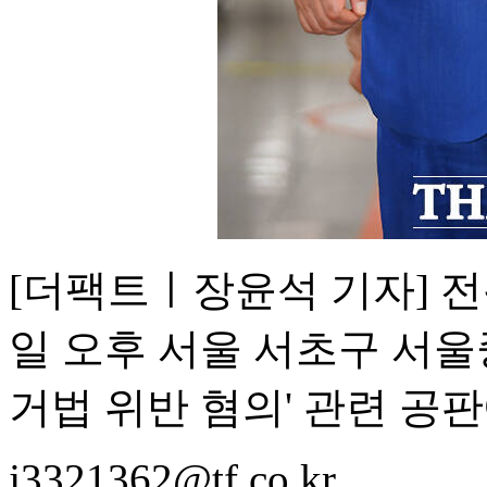
[더팩트ㅣ장윤석 기자] 전
일 오후 서울 서초구 서
거법 위반 혐의' 관련 공
j3321362@tf.co.kr