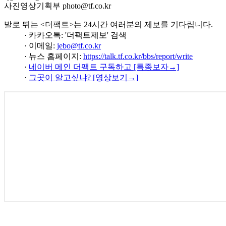
사진영상기획부 photo@tf.co.kr
발로 뛰는 <더팩트>는 24시간 여러분의 제보를 기다립니다.
· 카카오톡: '더팩트제보' 검색
· 이메일:
jebo@tf.co.kr
· 뉴스 홈페이지:
https://talk.tf.co.kr/bbs/report/write
·
네이버 메인 더팩트 구독하고 [특종보자→]
·
그곳이 알고싶냐? [영상보기→]