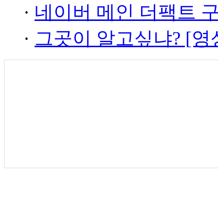
·
네이버 메인 더팩트 
·
그곳이 알고싶냐? [영