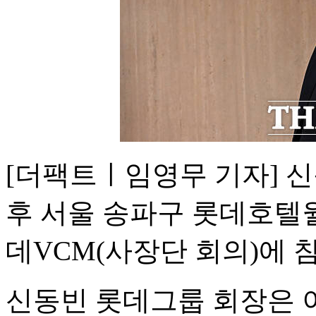
[더팩트ㅣ임영무 기자] 신
후 서울 송파구 롯데호텔월
데VCM(사장단 회의)에 
신동빈 롯데그룹 회장은 이