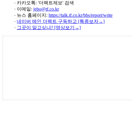
· 카카오톡: '더팩트제보' 검색
· 이메일:
jebo@tf.co.kr
· 뉴스 홈페이지:
https://talk.tf.co.kr/bbs/report/write
·
네이버 메인 더팩트 구독하고 [특종보자→]
·
그곳이 알고싶냐? [영상보기→]