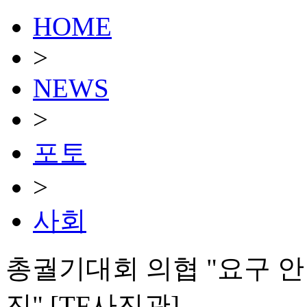
HOME
>
NEWS
>
포토
>
사회
총궐기대회 의협 "요구 안
진" [TF사진관]