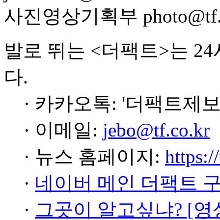
사진영상기획부 photo@tf.c
발로 뛰는 <더팩트>는 2
다.
· 카카오톡: '더팩트제보
· 이메일:
jebo@tf.co.kr
· 뉴스 홈페이지:
https:/
·
네이버 메인 더팩트 
·
그곳이 알고싶냐? [영