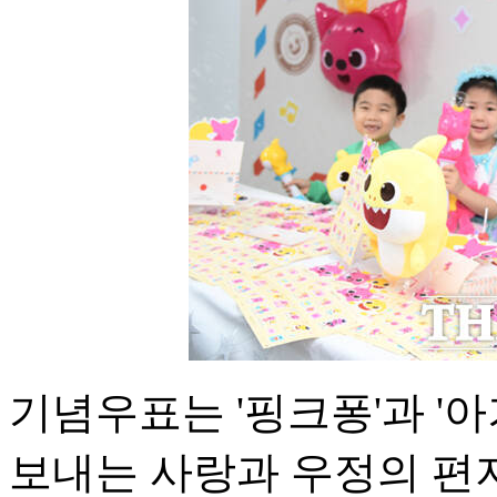
기념우표는 '핑크퐁'과 '
보내는 사랑과 우정의 편