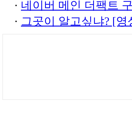
·
네이버 메인 더팩트 
·
그곳이 알고싶냐? [영