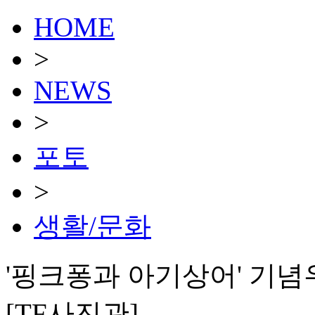
HOME
>
NEWS
>
포토
>
생활/문화
'핑크퐁과 아기상어' 기념
[TF사진관]