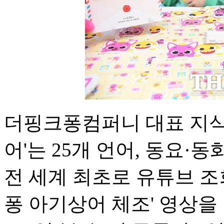
더핑크퐁컴퍼니 대표 지식재
어'는 25개 언어, 동요·
전 세계 최초로 유튜브 조회
퐁 아기상어 체조' 영상을