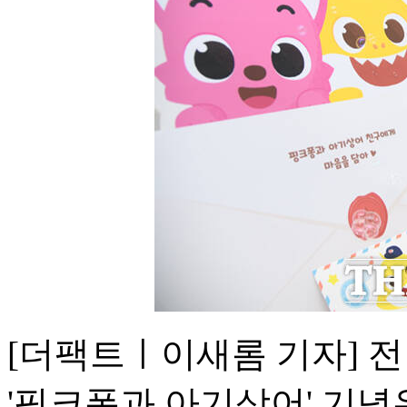
[더팩트ㅣ이새롬 기자] 
'핑크퐁과 아기상어' 기념