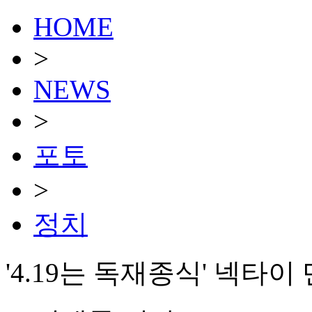
HOME
>
NEWS
>
포토
>
정치
'4.19는 독재종식' 넥타이 