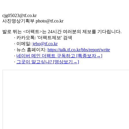
cjg05023@tf.co.kr
사진영상기획부 photo@tf.co.kr
발로 뛰는 <더팩트>는 24시간 여러분의 제보를 기다립니다.
· 카카오톡: '더팩트제보' 검색
· 이메일:
jebo@tf.co.kr
· 뉴스 홈페이지:
https://talk.tf.co.kr/bbs/report/write
·
네이버 메인 더팩트 구독하고 [특종보자→]
·
그곳이 알고싶냐? [영상보기→]