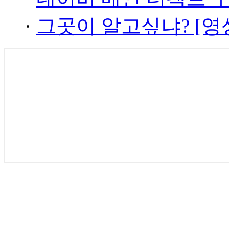
·
그곳이 알고싶냐? [영