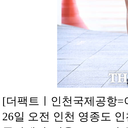
[더팩트ㅣ인천국제공항=이
26일 오전 인천 영종도 