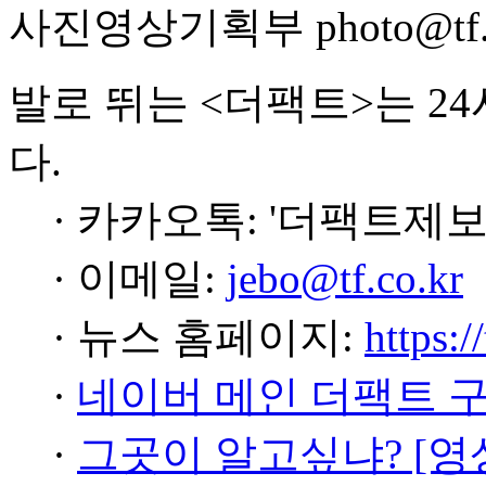
사진영상기획부 photo@tf.c
발로 뛰는 <더팩트>는 2
다.
· 카카오톡: '더팩트제보
· 이메일:
jebo@tf.co.kr
· 뉴스 홈페이지:
https:/
·
네이버 메인 더팩트 
·
그곳이 알고싶냐? [영