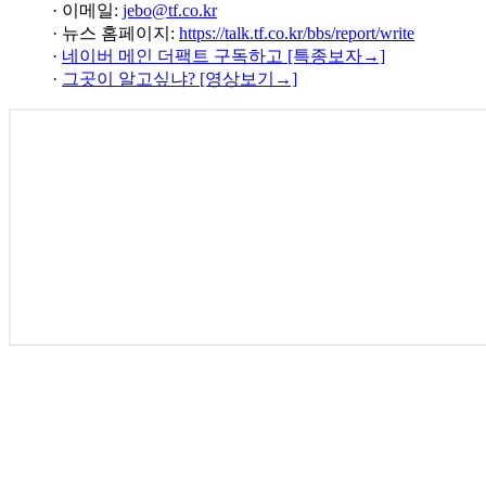
· 이메일:
jebo@tf.co.kr
· 뉴스 홈페이지:
https://talk.tf.co.kr/bbs/report/write
·
네이버 메인 더팩트 구독하고 [특종보자→]
·
그곳이 알고싶냐? [영상보기→]