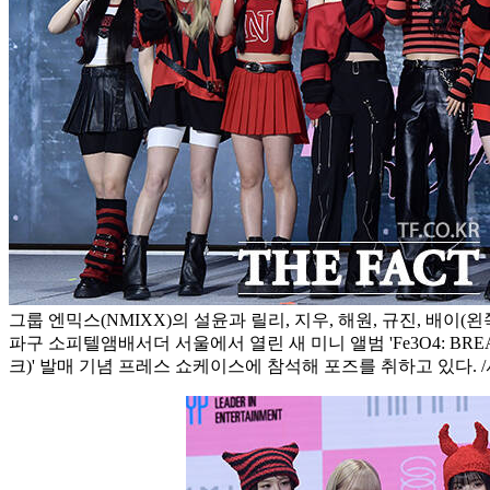
그룹 엔믹스(NMIXX)의 설윤과 릴리, 지우, 해원, 규진, 배이(왼
파구 소피텔앰배서더 서울에서 열린 새 미니 앨범 'Fe3O4: B
크)' 발매 기념 프레스 쇼케이스에 참석해 포즈를 취하고 있다. 