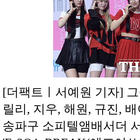
[더팩트ㅣ서예원 기자] 그
릴리, 지우, 해원, 규진, 
송파구 소피텔앰배서더 서