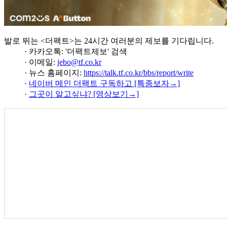
발로 뛰는 <더팩트>는 24시간 여러분의 제보를 기다립니다.
· 카카오톡: '더팩트제보' 검색
· 이메일:
jebo@tf.co.kr
· 뉴스 홈페이지:
https://talk.tf.co.kr/bbs/report/write
·
네이버 메인 더팩트 구독하고 [특종보자→]
·
그곳이 알고싶냐? [영상보기→]