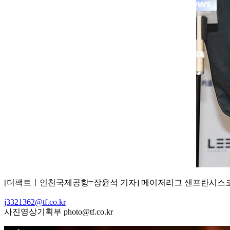
[더팩트ㅣ인천국제공항=장윤석 기자] 메이저리그 샌프란시스코 
j3321362@tf.co.kr
사진영상기획부 photo@tf.co.kr