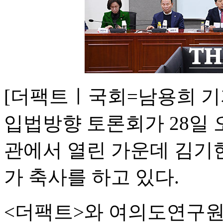
[더팩트ㅣ국회=남용희 기자
입법방향 토론회가 28일 
관에서 열린 가운데 김기현
가 축사를 하고 있다.
<더팩트>와 여의도연구원