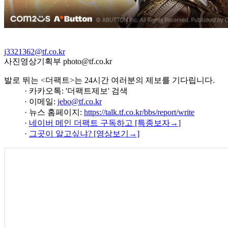
j3321362@tf.co.kr
사진영상기획부 photo@tf.co.kr
발로 뛰는 <더팩트>는 24시간 여러분의 제보를 기다립니다.
· 카카오톡: '더팩트제보' 검색
· 이메일:
jebo@tf.co.kr
· 뉴스 홈페이지:
https://talk.tf.co.kr/bbs/report/write
·
네이버 메인 더팩트 구독하고 [특종보자→]
·
그곳이 알고싶냐? [영상보기→]