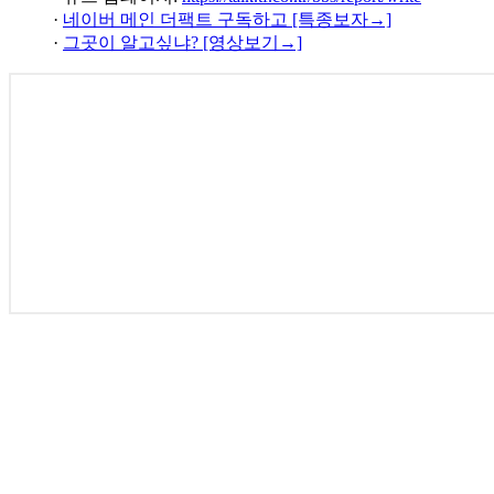
·
네이버 메인 더팩트 구독하고 [특종보자→]
·
그곳이 알고싶냐? [영상보기→]