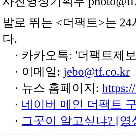
사진영상기획부 photo@tf.c
발로 뛰는 <더팩트>는 2
다.
· 카카오톡: '더팩트제보
· 이메일:
jebo@tf.co.kr
· 뉴스 홈페이지:
https:/
·
네이버 메인 더팩트 
·
그곳이 알고싶냐? [영