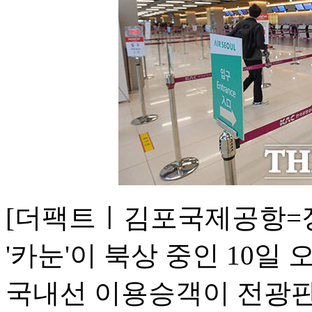
[더팩트ㅣ김포국제공항=장
'카눈'이 북상 중인 10
국내선 이용승객이 전광판