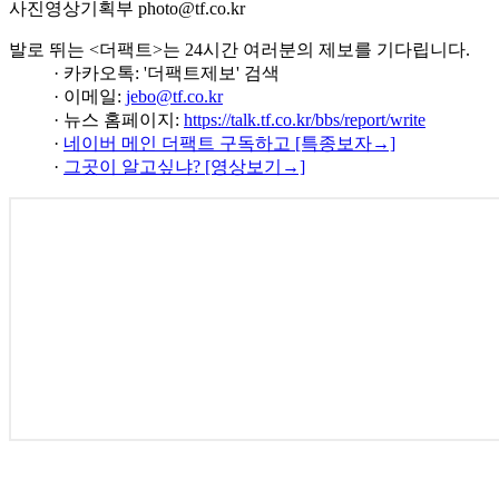
사진영상기획부 photo@tf.co.kr
발로 뛰는 <더팩트>는 24시간 여러분의 제보를 기다립니다.
· 카카오톡: '더팩트제보' 검색
· 이메일:
jebo@tf.co.kr
· 뉴스 홈페이지:
https://talk.tf.co.kr/bbs/report/write
·
네이버 메인 더팩트 구독하고 [특종보자→]
·
그곳이 알고싶냐? [영상보기→]