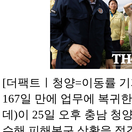
[더팩트ㅣ청양=이동률 기
167일 만에 업무에 복귀
데)이 25일 오후 충남 
수해 피해복구 상황을 점