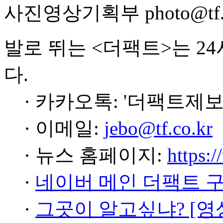
사진영상기획부 photo@tf.c
발로 뛰는 <더팩트>는 2
다.
· 카카오톡: '더팩트제보
· 이메일:
jebo@tf.co.kr
· 뉴스 홈페이지:
https:/
·
네이버 메인 더팩트 
·
그곳이 알고싶냐? [영