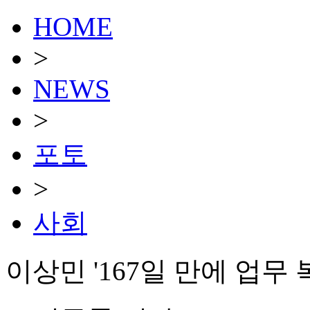
HOME
>
NEWS
>
포토
>
사회
이상민 '167일 만에 업무 복