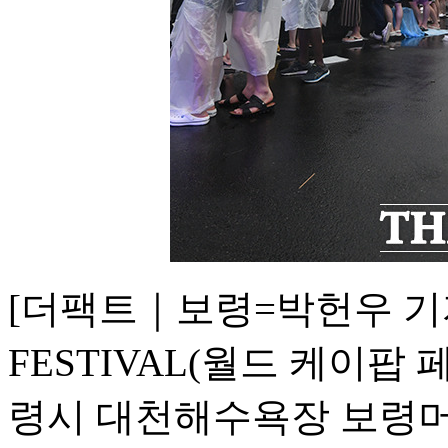
[더팩트｜보령=박헌우 기자] 
FESTIVAL(월드 케이팝 
령시 대천해수욕장 보령