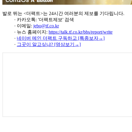
발로 뛰는 <더팩트>는 24시간 여러분의 제보를 기다립니다.
· 카카오톡: '더팩트제보' 검색
· 이메일:
jebo@tf.co.kr
· 뉴스 홈페이지:
https://talk.tf.co.kr/bbs/report/write
·
네이버 메인 더팩트 구독하고 [특종보자→]
·
그곳이 알고싶냐? [영상보기→]