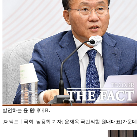
발언하는 윤 원내대표.
[더팩트ㅣ국회=남용희 기자] 윤재옥 국민의힘 원내대표(가운데)