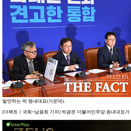
발언하는 박 원내대표(가운데).
[더팩트ㅣ국회=남용희 기자] 박광온 더불어민주당 원내대표가 