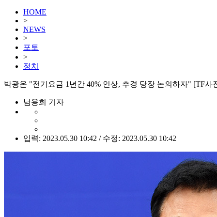
HOME
>
NEWS
>
포토
>
정치
박광온 "전기요금 1년간 40% 인상, 추경 당장 논의하자" [TF사
남용희 기자
입력: 2023.05.30 10:42 / 수정: 2023.05.30 10:42