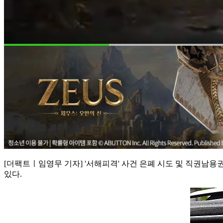
[더팩트ㅣ임영무 기자] '서해피격' 사건 은폐 시도 및 직권남
있다.