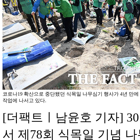
코로나19 확산으로 중단됐던 식목일 나무심기 행사가 4년 만에
작업에 나서고 있다.
[더팩트ㅣ남윤호 기자] 3
서 제78회 식목일 기념 