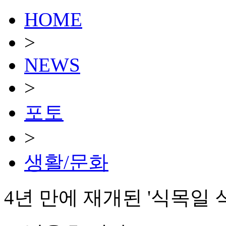
HOME
>
NEWS
>
포토
>
생활/문화
4년 만에 재개된 '식목일 식