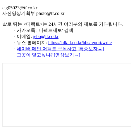
cjg05023@tf.co.kr
사진영상기획부 photo@tf.co.kr
발로 뛰는 <더팩트>는 24시간 여러분의 제보를 기다립니다.
· 카카오톡: '더팩트제보' 검색
· 이메일:
jebo@tf.co.kr
· 뉴스 홈페이지:
https://talk.tf.co.kr/bbs/report/write
·
네이버 메인 더팩트 구독하고 [특종보자→]
·
그곳이 알고싶냐? [영상보기→]