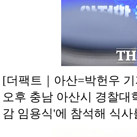
[더팩트｜아산=박헌우 기
오후 충남 아산시 경찰대학
감 임용식'에 참석해 식사