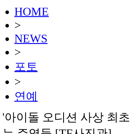
HOME
>
NEWS
>
포토
>
연예
'아이돌 오디션 사상 최초
는 주역들 [TF사진관]