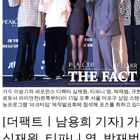
가수 이승기와 퍼포먼스 디렉터 심재원, 티파니 영, 박재범, 규현(
로듀서 라이언전(왼쪽부터)이 15일 오후 서울 마포구 상암 스탠
능프로그램 '피크타임' 제작발표회에 참석해 포즈를 취하고 있다
[더팩트ㅣ남용희 기자] 
심재원, 티파니 영, 박재범