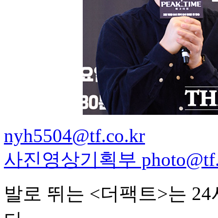
nyh5504@tf.co.kr
사진영상기획부 photo@tf.c
발로 뛰는 <더팩트>는 2