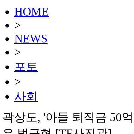
HOME
>
NEWS
>
포토
>
사회
곽상도, '아들 퇴직금 5
은 벌금형 [TF사진관]