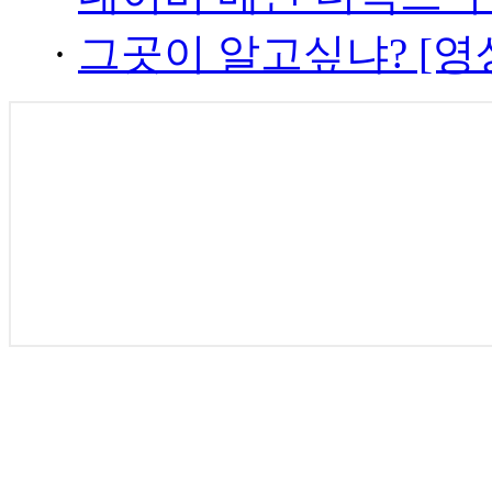
·
그곳이 알고싶냐? [영