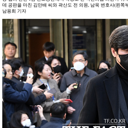
데 공판을 마친 김만배 씨와 곽산도 전 의원, 남욱 변호사(왼쪽부
남용희 기자