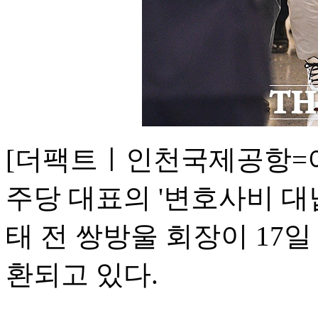
[더팩트ㅣ인천국제공항=이
주당 대표의 '변호사비 대
태 전 쌍방울 회장이 17
환되고 있다.